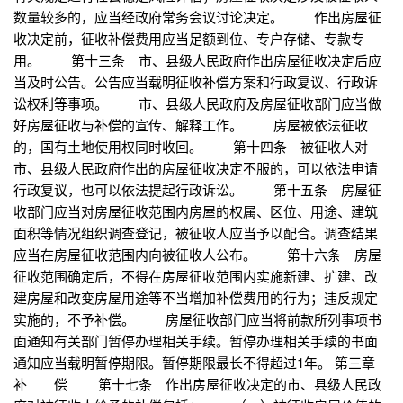
数量较多的，应当经政府常务会议讨论决定。 作出房屋征
收决定前，征收补偿费用应当足额到位、专户存储、专款专
用。 第十三条 市、县级人民政府作出房屋征收决定后应
当及时公告。公告应当载明征收补偿方案和行政复议、行政诉
讼权利等事项。 市、县级人民政府及房屋征收部门应当做
好房屋征收与补偿的宣传、解释工作。 房屋被依法征收
的，国有土地使用权同时收回。 第十四条 被征收人对
市、县级人民政府作出的房屋征收决定不服的，可以依法申请
行政复议，也可以依法提起行政诉讼。 第十五条 房屋征
收部门应当对房屋征收范围内房屋的权属、区位、用途、建筑
面积等情况组织调查登记，被征收人应当予以配合。调查结果
应当在房屋征收范围内向被征收人公布。 第十六条 房屋
征收范围确定后，不得在房屋征收范围内实施新建、扩建、改
建房屋和改变房屋用途等不当增加补偿费用的行为；违反规定
实施的，不予补偿。 房屋征收部门应当将前款所列事项书
面通知有关部门暂停办理相关手续。暂停办理相关手续的书面
通知应当载明暂停期限。暂停期限最长不得超过1年。 第三章
补 偿 第十七条 作出房屋征收决定的市、县级人民政