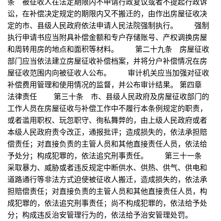
条 被征收人在法定期限内不申请行政复议或者不提起行政诉
讼，在补偿决定规定的期限内又不搬迁的，由作出房屋征收决
定的市、县级人民政府依法申请人民法院强制执行。 强制
执行申请书应当附具补偿金额和专户存储账号、产权调换房屋
和周转用房的地点和面积等材料。 第二十九条 房屋征收
部门应当依法建立房屋征收补偿档案，并将分户补偿情况在房
屋征收范围内向被征收人公布。 审计机关应当加强对征收
补偿费用管理和使用情况的监督，并公布审计结果。 第四章
法律责任 第三十条 市、县级人民政府及房屋征收部门的
工作人员在房屋征收与补偿工作中不履行本条例规定的职责，
或者滥用职权、玩忽职守、徇私舞弊的，由上级人民政府或者
本级人民政府责令改正，通报批评；造成损失的，依法承担赔
偿责任；对直接负责的主管人员和其他直接责任人员，依法给
予处分；构成犯罪的，依法追究刑事责任。 第三十一条
采取暴力、威胁或者违反规定中断供水、供热、供气、供电和
道路通行等非法方式迫使被征收人搬迁，造成损失的，依法承
担赔偿责任；对直接负责的主管人员和其他直接责任人员，构
成犯罪的，依法追究刑事责任；尚不构成犯罪的，依法给予处
分；构成违反治安管理行为的，依法给予治安管理处罚。