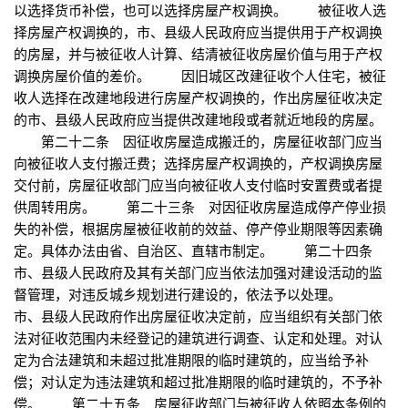
以选择货币补偿，也可以选择房屋产权调换。 被征收人选
择房屋产权调换的，市、县级人民政府应当提供用于产权调换
的房屋，并与被征收人计算、结清被征收房屋价值与用于产权
调换房屋价值的差价。 因旧城区改建征收个人住宅，被征
收人选择在改建地段进行房屋产权调换的，作出房屋征收决定
的市、县级人民政府应当提供改建地段或者就近地段的房屋。
第二十二条 因征收房屋造成搬迁的，房屋征收部门应当
向被征收人支付搬迁费；选择房屋产权调换的，产权调换房屋
交付前，房屋征收部门应当向被征收人支付临时安置费或者提
供周转用房。 第二十三条 对因征收房屋造成停产停业损
失的补偿，根据房屋被征收前的效益、停产停业期限等因素确
定。具体办法由省、自治区、直辖市制定。 第二十四条
市、县级人民政府及其有关部门应当依法加强对建设活动的监
督管理，对违反城乡规划进行建设的，依法予以处理。
市、县级人民政府作出房屋征收决定前，应当组织有关部门依
法对征收范围内未经登记的建筑进行调查、认定和处理。对认
定为合法建筑和未超过批准期限的临时建筑的，应当给予补
偿；对认定为违法建筑和超过批准期限的临时建筑的，不予补
偿。 第二十五条 房屋征收部门与被征收人依照本条例的