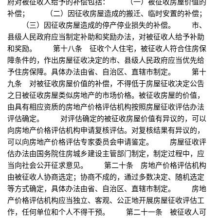
府对被征收人给予的补偿包括： （一）被征收房屋价值的
补偿； （二）因征收房屋造成的搬迁、临时安置的补偿；
（三）因征收房屋造成的停产停业损失的补偿。 市、
县级人民政府应当制定补助和奖励办法，对被征收人给予补助
和奖励。 第十八条 征收个人住宅，被征收人符合住房保
障条件的，作出房屋征收决定的市、县级人民政府应当优先给
予住房保障。具体办法由省、自治区、直辖市制定。 第十
九条 对被征收房屋价值的补偿，不得低于房屋征收决定公告
之日被征收房屋类似房地产的市场价格。被征收房屋的价值，
由具有相应资质的房地产价格评估机构按照房屋征收评估办法
评估确定。 对评估确定的被征收房屋价值有异议的，可以
向房地产价格评估机构申请复核评估。对复核结果有异议的，
可以向房地产价格评估专家委员会申请鉴定。 房屋征收评
估办法由国务院住房城乡建设主管部门制定，制定过程中，应
当向社会公开征求意见。 第二十条 房地产价格评估机构
由被征收人协商选定；协商不成的，通过多数决定、随机选定
等方式确定，具体办法由省、自治区、直辖市制定。 房地
产价格评估机构应当独立、客观、公正地开展房屋征收评估工
作，任何单位和个人不得干预。 第二十一条 被征收人可