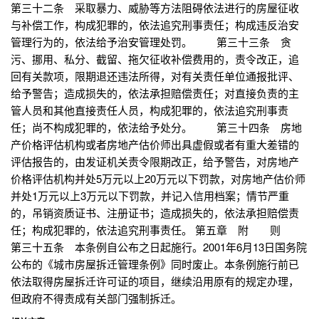
第三十二条 采取暴力、威胁等方法阻碍依法进行的房屋征收
与补偿工作，构成犯罪的，依法追究刑事责任；构成违反治安
管理行为的，依法给予治安管理处罚。 第三十三条 贪
污、挪用、私分、截留、拖欠征收补偿费用的，责令改正，追
回有关款项，限期退还违法所得，对有关责任单位通报批评、
给予警告；造成损失的，依法承担赔偿责任；对直接负责的主
管人员和其他直接责任人员，构成犯罪的，依法追究刑事责
任；尚不构成犯罪的，依法给予处分。 第三十四条 房地
产价格评估机构或者房地产估价师出具虚假或者有重大差错的
评估报告的，由发证机关责令限期改正，给予警告，对房地产
价格评估机构并处5万元以上20万元以下罚款，对房地产估价师
并处1万元以上3万元以下罚款，并记入信用档案；情节严重
的，吊销资质证书、注册证书；造成损失的，依法承担赔偿责
任；构成犯罪的，依法追究刑事责任。 第五章 附 则
第三十五条 本条例自公布之日起施行。2001年6月13日国务院
公布的《城市房屋拆迁管理条例》同时废止。本条例施行前已
依法取得房屋拆迁许可证的项目，继续沿用原有的规定办理，
但政府不得责成有关部门强制拆迁。