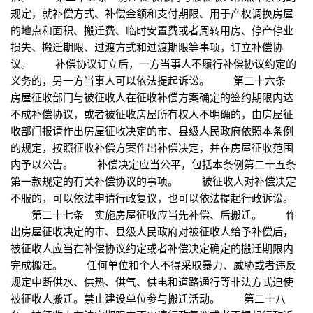
规定，就补偿方式、补偿金额和支付期限、用于产权调换房屋
的地点和面积、搬迁费、临时安置费或者周转用房、停产停业
损失、搬迁期限、过渡方式和过渡期限等事项，订立补偿协
议。 补偿协议订立后，一方当事人不履行补偿协议约定的
义务的，另一方当事人可以依法提起诉讼。 第二十六条
房屋征收部门与被征收人在征收补偿方案确定的签约期限内达
不成补偿协议，或者被征收房屋所有权人不明确的，由房屋征
收部门报请作出房屋征收决定的市、县级人民政府依照本条例
的规定，按照征收补偿方案作出补偿决定，并在房屋征收范围
内予以公告。 补偿决定应当公平，包括本条例第二十五条
第一款规定的有关补偿协议的事项。 被征收人对补偿决定
不服的，可以依法申请行政复议，也可以依法提起行政诉讼。
第二十七条 实施房屋征收应当先补偿、后搬迁。 作
出房屋征收决定的市、县级人民政府对被征收人给予补偿后，
被征收人应当在补偿协议约定或者补偿决定确定的搬迁期限内
完成搬迁。 任何单位和个人不得采取暴力、威胁或者违反
规定中断供水、供热、供气、供电和道路通行等非法方式迫使
被征收人搬迁。禁止建设单位参与搬迁活动。 第二十八