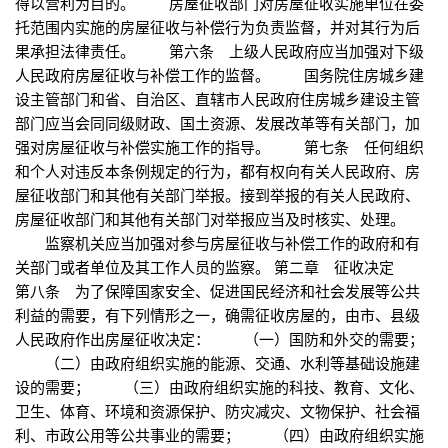
得以营利为目的。 房屋征收部门对房屋征收实施单位在委
托范围内实施的房屋征收与补偿行为负责监督，并对其行为后
果承担法律责任。 第六条 上级人民政府应当加强对下级
人民政府房屋征收与补偿工作的监督。 国务院住房城乡建
设主管部门和省、自治区、直辖市人民政府住房城乡建设主管
部门应当会同同级财政、国土资源、发展改革等有关部门，加
强对房屋征收与补偿实施工作的指导。 第七条 任何组织
和个人对违反本条例规定的行为，都有权向有关人民政府、房
屋征收部门和其他有关部门举报。接到举报的有关人民政府、
房屋征收部门和其他有关部门对举报应当及时核实、处理。
监察机关应当加强对参与房屋征收与补偿工作的政府和有
关部门或者单位及其工作人员的监察。 第二章 征收决定
第八条 为了保障国家安全、促进国民经济和社会发展等公共
利益的需要，有下列情形之一，确需征收房屋的，由市、县级
人民政府作出房屋征收决定： （一）国防和外交的需要；
（二）由政府组织实施的能源、交通、水利等基础设施建
设的需要； （三）由政府组织实施的科技、教育、文化、
卫生、体育、环境和资源保护、防灾减灾、文物保护、社会福
利、市政公用等公共事业的需要； （四）由政府组织实施