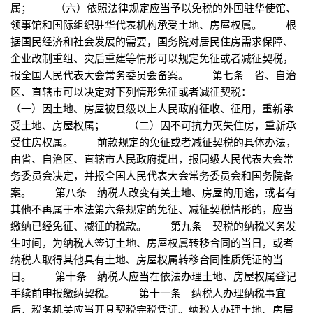
属； （六）依照法律规定应当予以免税的外国驻华使馆、
领事馆和国际组织驻华代表机构承受土地、房屋权属。 根
据国民经济和社会发展的需要，国务院对居民住房需求保障、
企业改制重组、灾后重建等情形可以规定免征或者减征契税，
报全国人民代表大会常务委员会备案。 第七条 省、自治
区、直辖市可以决定对下列情形免征或者减征契税：
（一）因土地、房屋被县级以上人民政府征收、征用，重新承
受土地、房屋权属； （二）因不可抗力灭失住房，重新承
受住房权属。 前款规定的免征或者减征契税的具体办法，
由省、自治区、直辖市人民政府提出，报同级人民代表大会常
务委员会决定，并报全国人民代表大会常务委员会和国务院备
案。 第八条 纳税人改变有关土地、房屋的用途，或者有
其他不再属于本法第六条规定的免征、减征契税情形的，应当
缴纳已经免征、减征的税款。 第九条 契税的纳税义务发
生时间，为纳税人签订土地、房屋权属转移合同的当日，或者
纳税人取得其他具有土地、房屋权属转移合同性质凭证的当
日。 第十条 纳税人应当在依法办理土地、房屋权属登记
手续前申报缴纳契税。 第十一条 纳税人办理纳税事宜
后，税务机关应当开具契税完税凭证。纳税人办理土地、房屋