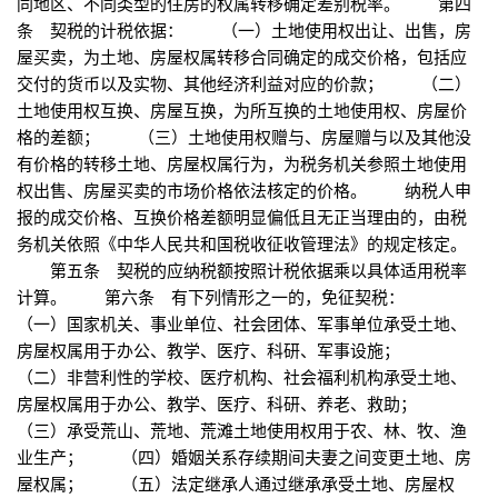
同地区、不同类型的住房的权属转移确定差别税率。 第四
条 契税的计税依据： （一）土地使用权出让、出售，房
屋买卖，为土地、房屋权属转移合同确定的成交价格，包括应
交付的货币以及实物、其他经济利益对应的价款； （二）
土地使用权互换、房屋互换，为所互换的土地使用权、房屋价
格的差额； （三）土地使用权赠与、房屋赠与以及其他没
有价格的转移土地、房屋权属行为，为税务机关参照土地使用
权出售、房屋买卖的市场价格依法核定的价格。 纳税人申
报的成交价格、互换价格差额明显偏低且无正当理由的，由税
务机关依照《中华人民共和国税收征收管理法》的规定核定。
第五条 契税的应纳税额按照计税依据乘以具体适用税率
计算。 第六条 有下列情形之一的，免征契税：
（一）国家机关、事业单位、社会团体、军事单位承受土地、
房屋权属用于办公、教学、医疗、科研、军事设施；
（二）非营利性的学校、医疗机构、社会福利机构承受土地、
房屋权属用于办公、教学、医疗、科研、养老、救助；
（三）承受荒山、荒地、荒滩土地使用权用于农、林、牧、渔
业生产； （四）婚姻关系存续期间夫妻之间变更土地、房
屋权属； （五）法定继承人通过继承承受土地、房屋权