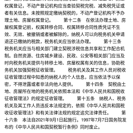
权属登记，不动产登记机构应当查验契税完税、减免税凭证或
者有关信息。未按照规定缴纳契税的，不动产登记机构不予办
理土地、房屋权属登记。 第十二条 在依法办理土地、房
屋权属登记前，权属转移合同、权属转移合同性质凭证不生
效、无效、被撤销或者被解除的，纳税人可以向税务机关申请
退还已缴纳的税款，税务机关应当依法办理。 第十三条
税务机关应当与相关部门建立契税涉税信息共享和工作配合机
制。自然资源、住房城乡建设、民政、公安等相关部门应当及
时向税务机关提供与转移土地、房屋权属有关的信息，协助税
务机关加强契税征收管理。 税务机关及其工作人员对税收
征收管理过程中知悉的纳税人的个人信息，应当依法予以保
密，不得泄露或者非法向他人提供。 第十四条 契税由土
地、房屋所在地的税务机关依照本法和《中华人民共和国税收
征收管理法》的规定征收管理。 第十五条 纳税人、税务
机关及其工作人员违反本法规定的，依照《中华人民共和国税
收征收管理法》和有关法律法规的规定追究法律责任。 第
十六条 本法自2021年9月1日起施行。1997年7月7日国务院发
布的《中华人民共和国契税暂行条例》同时废止。