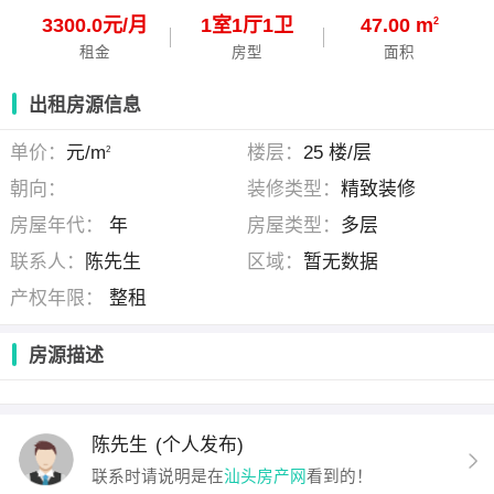
3300.0元/月
1
室
1
厅
1
卫
47.00 m
2
租金
房型
面积
出租房源信息
单价：
元/m
楼层：
25 楼/层
2
朝向：
装修类型：
精致装修
房屋年代：
年
房屋类型：
多层
联系人：
陈先生
区域：
暂无数据
产权年限：
整租
房源描述
陈先生
(个人发布)
联系时请说明是在
汕头房产网
看到的！